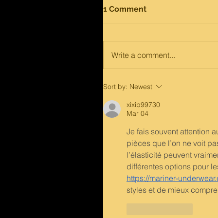
1 Comment
Write a comment...
Sort by:
Newest
xixip99730
Mar 04
Je fais souvent attention 
pièces que l’on ne voit p
l’élasticité peuvent vraime
différentes options pour le
https://mariner-underwear.
styles et de mieux compre
Like
Reply