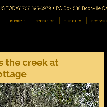
S TODAY 707 895-3979 • PO Box 588 Boonville C
BUCKEYE
CREEKSIDE
THE OAKS
BOONVIL
 the creek at
ottage