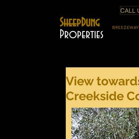
CALL U
SheepDung
BREEZEWAY
Properties
View towards
Creekside C