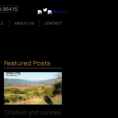
A 95415
LE
ABOUT US
CONTACT
Featured Posts
Children and canines
Summer Discount fo