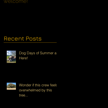
welcome!
Families with Dogs
Recent Posts
Dog Days of Summer are
Here!
Wonder if this crew feels
overwhelmed by this
tree...