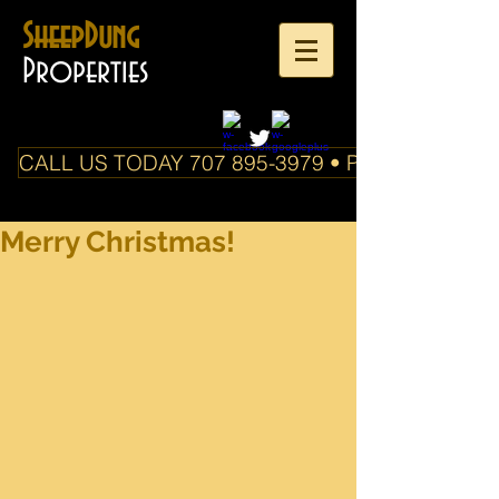
SheepDung
Properties
CALL US TODAY 707 895-3979 • PO Box 588 Boo
Merry Christmas!