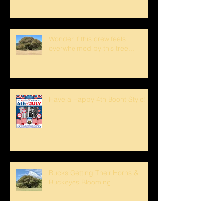
Wonder if this crew feels
overwhelmed by this tree...
Have a Happy 4th Boont Style!
Bucks Getting Their Horns &
Buckeyes Blooming